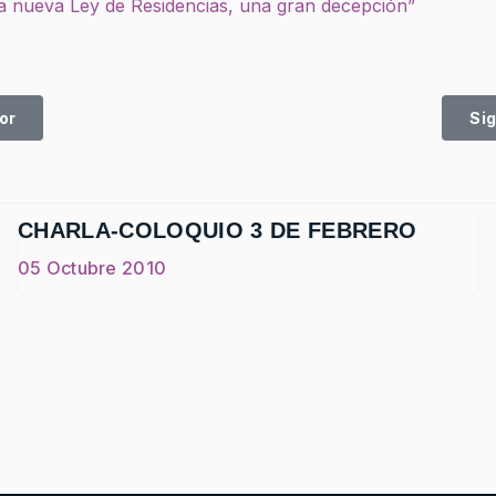
a nueva Ley de Residencias, una gran decepción”
ulo anterior: RELATOS PROFESIONALES DE EDUCACIÓN SOC
Ar
or
Si
CHARLA-COLOQUIO 3 DE FEBRERO
05 Octubre 2010