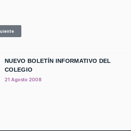
IAL-30º ANIVERSARIO EDUCACIÓN SOCIAL UVA CAMPUS PALE
tículo siguiente: FALLO DEL 6º CONCURSO DE TRABAJOS F
guiente
NUEVO BOLETÍN INFORMATIVO DEL
COLEGIO
21 Agosto 2008