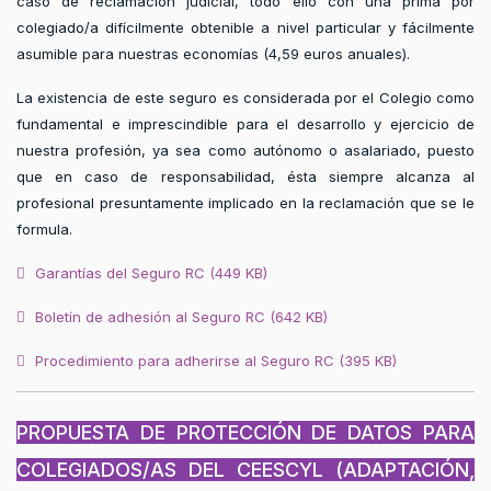
caso de reclamación judicial, todo ello con una prima por
colegiado/a difícilmente obtenible a nivel particular y fácilmente
asumible para nuestras economías (4,59 euros anuales).
La existencia de este seguro es considerada por el Colegio como
fundamental e imprescindible para el desarrollo y ejercicio de
nuestra profesión, ya sea como autónomo o asalariado, puesto
que en caso de responsabilidad, ésta siempre alcanza al
profesional presuntamente implicado en la reclamación que se le
formula.
pdf
Garantías del Seguro RC
(
449 KB
)
pdf
Boletín de adhesión al Seguro RC
(
642 KB
)
pdf
Procedimiento para adherirse al Seguro RC
(
395 KB
)
PROPUESTA DE PROTECCIÓN DE DATOS PARA
COLEGIADOS/AS DEL CEESCYL (ADAPTACIÓN,