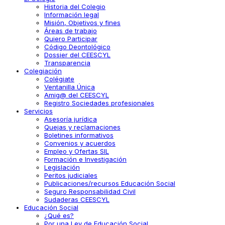
Historia del Colegio
Información legal
Misión, Objetivos y fines
Áreas de trabajo
Quiero Participar
Código Deontológico
Dossier del CEESCYL
Transparencia
Colegiación
Colégiate
Ventanilla Única
Amig@ del CEESCYL
Registro Sociedades profesionales
Servicios
Asesoría jurídica
Quejas y reclamaciones
Boletines informativos
Convenios y acuerdos
Empleo y Ofertas SIL
Formación e Investigación
Legislación
Peritos judiciales
Publicaciones/recursos Educación Social
Seguro Responsabilidad Civil
Sudaderas CEESCYL
Educación Social
¿Qué es?
Por una Ley de Educación Social