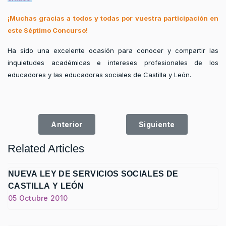
¡Muchas gracias a todos y todas por vuestra participación en
este Séptimo Concurso!
Ha sido una excelente ocasión para conocer y compartir las
inquietudes académicas e intereses profesionales de los
educadores y las educadoras sociales de Castilla y León.
Artículo anterior: COMISIÓN DEL CEESCYL "
Artículo siguiente: 
Anterior
Siguiente
Related Articles
NUEVA LEY DE SERVICIOS SOCIALES DE
CASTILLA Y LEÓN
05 Octubre 2010